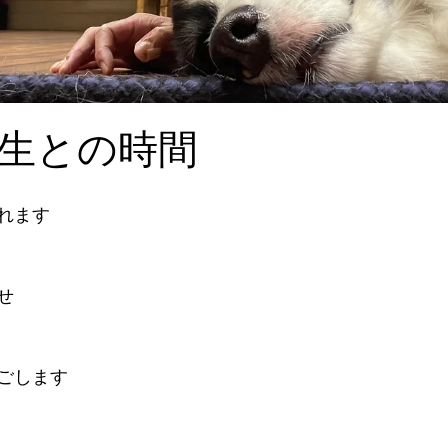
生との時間
れます
せ
ごします