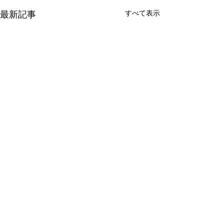
最新記事
すべて表示
コメント
こどもたち
土曜日クラスopen‼️